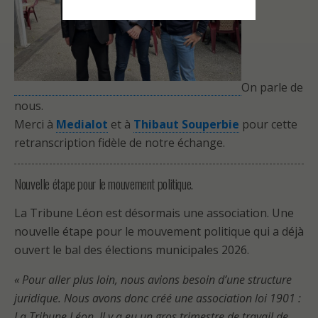
On parle de
nous.
Merci à
Medialot
et à
Thibaut Souperbie
pour cette
retranscription fidèle de notre échange.
Nouvelle étape pour le mouvement politique.
La Tribune Léon est désormais une association. Une
nouvelle étape pour le mouvement politique qui a déjà
ouvert le bal des élections municipales 2026.
« Pour aller plus loin, nous avions besoin d’une structure
juridique. Nous avons donc créé une association loi 1901 :
La Tribune Léon. Il y a eu un gros trimestre de travail de