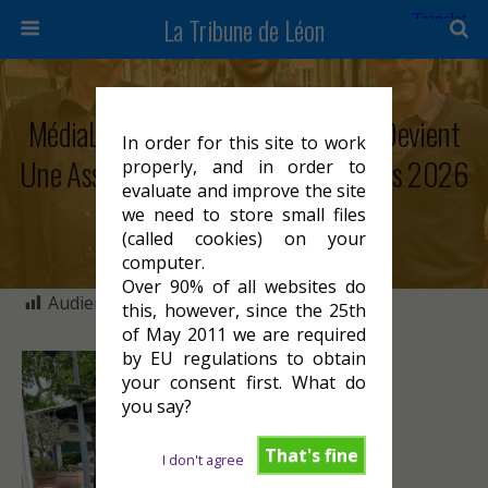
La Tribune de Léon
MédiaLot Cahors : La Tribune Léon Devient
In order for this site to work
Une Association Avec Les Municipales 2026
properly, and in order to
evaluate and improve the site
En Ligne De Mire
we need to store small files
(called cookies) on your
computer.
Over 90% of all websites do
Audience :
1 617
this, however, since the 25th
of May 2011 we are required
by EU regulations to obtain
your consent first. What do
you say?
That's fine
I don't agree