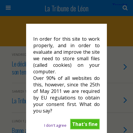
La Tribune de Léon
Catégories ›
Éditorial
In order for this site to work
properly, and in order to
evaluate and improve the site
VENDREDI 7 JUIN 2024
we need to store small files
Le déclin socio-économique de Cahors et de
(called cookies) on your
son territoire : Stop ou encore ?
computer.
Over 90% of all websites do
this, however, since the 25th
of May 2011 we are required
SAMEDI 1 JUIN 2024
by EU regulations to obtain
La Tribune Léon au travail !
your consent first. What do
you say?
LUNDI 1 JANVIER 2024
That's fine
I don't agree
Bonne année 2024 !!!