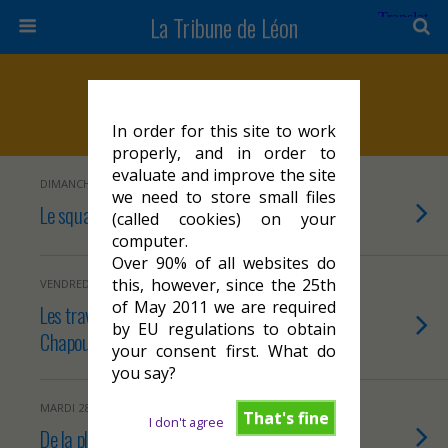
La Tribune de Léon
Catégories ›
Stationnement
In order for this site to work
properly, and in order to
evaluate and improve the site
DIMANCHE 2 JUIN 2024
we need to store small files
Le squat de Gens du Voyage à Cahors
(called cookies) on your
computer.
Over 90% of all websites do
this, however, since the 25th
VENDREDI 26 AVRIL 2024
of May 2011 we are required
Les travaux de rénovation de la place
by EU regulations to obtain
Chapou et de la place Galdemar à Cahors
your consent first. What do
you say?
MARDI 28 MARS 2023
That's fine
I don't agree
De la place Chapou dans le concret !