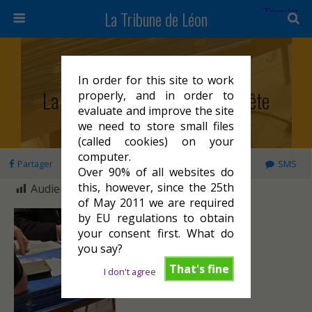
La Tribune de Léon
Vendredi 14 Octobre 2022
In order for this site to work
La 1ère Édition Papier Est Fin Prête
properly, and in order to
evaluate and improve the site
we need to store small files
(called cookies) on your
computer.
Partager
Tweeter
Épingler
E-mail
SMS
Over 90% of all websites do
this, however, since the 25th
Audience :
859
of May 2011 we are required
by EU regulations to obtain
your consent first. What do
you say?
That's fine
I don't agree