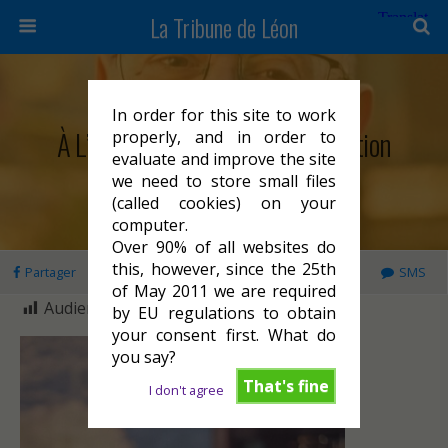
La Tribune de Léon
Vendredi 25 Mars 2022
In order for this site to work
À L’occasion Du Débat D’Orientation
properly, and in order to
evaluate and improve the site
Budgétaire Le 16 Mars 2022
we need to store small files
(called cookies) on your
computer.
Over 90% of all websites do
this, however, since the 25th
Partager
Tweeter
Épingler
E-mail
SMS
of May 2011 we are required
Audience :
905
by EU regulations to obtain
your consent first. What do
you say?
That's fine
I don't agree