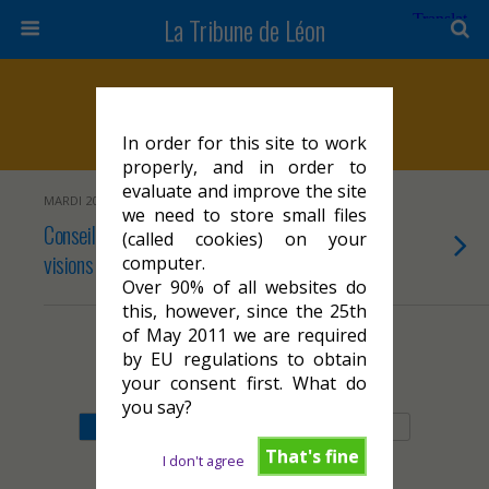
La Tribune de Léon
Marqueurs › École De Bellevue
In order for this site to work
properly, and in order to
evaluate and improve the site
MARDI 20 SEPTEMBRE 2022
we need to store small files
Conseil municipal de rentrée à Cahors : deux
(called cookies) on your
visions s’opposent sur le sens des priorités !
computer.
Over 90% of all websites do
this, however, since the 25th
of May 2011 we are required
by EU regulations to obtain
Retour au début
your consent first. What do
you say?
Mobile
Bureau
That's fine
I don't agree