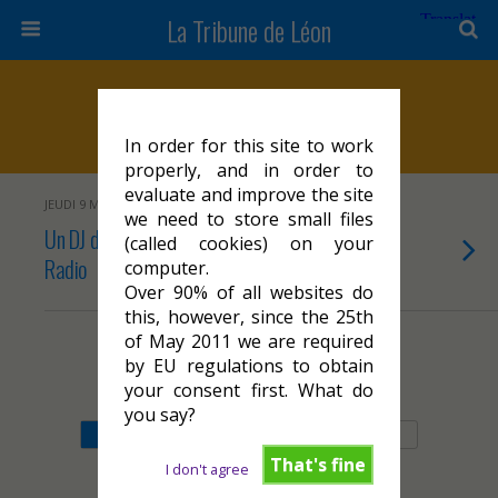
La Tribune de Léon
Marqueurs › Fun Radio
In order for this site to work
properly, and in order to
evaluate and improve the site
JEUDI 9 MARS 2023
we need to store small files
Un DJ de Cahors mixe en direct sur Fun
(called cookies) on your
Radio
computer.
Over 90% of all websites do
this, however, since the 25th
of May 2011 we are required
by EU regulations to obtain
Retour au début
your consent first. What do
you say?
Mobile
Bureau
That's fine
I don't agree