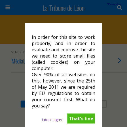
La Tribune de Léon
Marqueurs › MédiaLot
In order for this site to work
properly, and in order to
evaluate and improve the site
VENDREDI 26 MAI 2023
we need to store small files
MédiaLot parle encore de nous
(called cookies) on your
computer.
Over 90% of all websites do
this, however, since the 25th
of May 2011 we are required
Retour au début
by EU regulations to obtain
your consent first. What do
Mobile
Bureau
you say?
That's fine
I don't agree