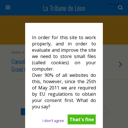
La Tribune de Léon
Marqueurs › Espère
In order for this site to work
properly, and in order to
evaluate and improve the site
MARDI 4 OCTOBRE 2022
we need to store small files
Conseil communautaire de rentrée au
(called cookies) on your
Grand Cahors : la fuite en avant !
computer.
Over 90% of all websites do
this, however, since the 25th
of May 2011 we are required
by EU regulations to obtain
Retour au début
your consent first. What do
you say?
Mobile
Bureau
That's fine
I don't agree