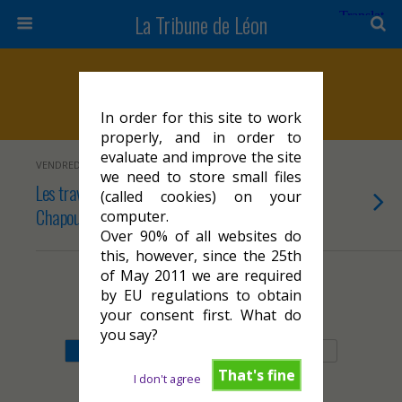
La Tribune de Léon
Marqueurs › Géolocalisation
In order for this site to work
properly, and in order to
evaluate and improve the site
VENDREDI 26 AVRIL 2024
we need to store small files
Les travaux de rénovation de la place
(called cookies) on your
Chapou et de la place Galdemar à Cahors
computer.
Over 90% of all websites do
this, however, since the 25th
of May 2011 we are required
by EU regulations to obtain
Retour au début
your consent first. What do
you say?
Mobile
Bureau
That's fine
I don't agree