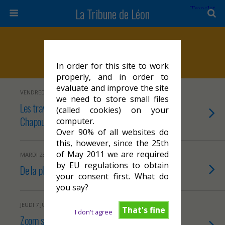
La Tribune de Léon
Marqueurs › Parking
In order for this site to work
properly, and in order to
evaluate and improve the site
VENDREDI 26 AVRIL 2024
we need to store small files
Les travaux de rénovation de la place
(called cookies) on your
Chapou et de la place Galdemar à Cahors
computer.
Over 90% of all websites do
this, however, since the 25th
of May 2011 we are required
MARDI 28 MARS 2023
by EU regulations to obtain
De la place Chapou dans le concret !
your consent first. What do
you say?
JEUDI 7 JUILLET 2022
That's fine
I don't agree
Zoom sur la politique du stationnement à